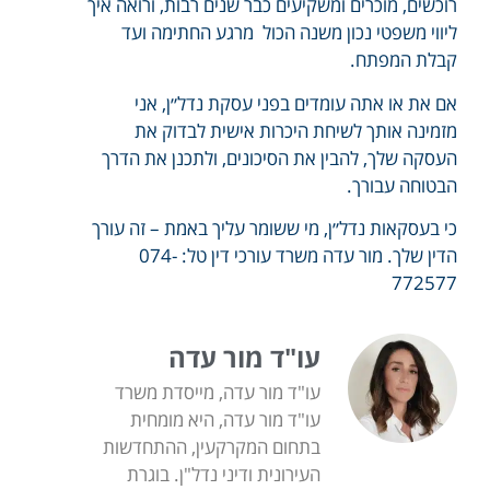
רוכשים, מוכרים ומשקיעים כבר שנים רבות, ורואה איך
ליווי משפטי נכון משנה הכול מרגע החתימה ועד
קבלת המפתח.
אם את או אתה עומדים בפני עסקת נדל״ן, אני
מזמינה אותך לשיחת היכרות אישית לבדוק את
העסקה שלך, להבין את הסיכונים, ולתכנן את הדרך
הבטוחה עבורך.
כי בעסקאות נדל״ן, מי ששומר עליך באמת – זה עורך
הדין שלך. מור עדה משרד עורכי דין טל: 074-
772577
עו"ד מור עדה
עו"ד מור עדה, מייסדת משרד
עו"ד מור עדה, היא מומחית
בתחום המקרקעין, ההתחדשות
העירונית ודיני נדל"ן. בוגרת